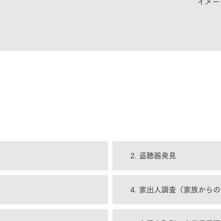
イメー
2. 盗聴器発見
4. 家出人調査（家族から