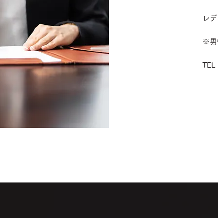
レデ
※男
TEL